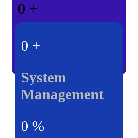
0
+
Server system
0
+
System
Management
0
%