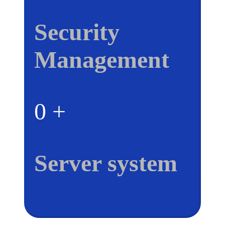
Security
Management
0
+
Server system