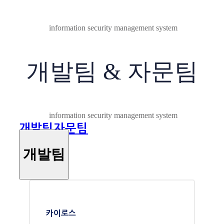
개발팀 & 자문팀
information security management system
개발팀
자문팀
개발팀
카이로스
CEO
IT Service System Planning &
Management & WhiteHacker / 13 Years