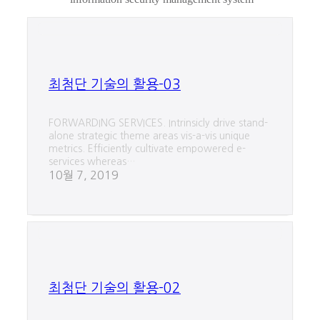
최첨단 기술의 활용-03
FORWARDING SERVICES. Intrinsicly drive stand-
alone strategic theme areas vis-a-vis unique
metrics. Efficiently cultivate empowered e-
services whereas…
10월 7, 2019
최첨단 기술의 활용-02