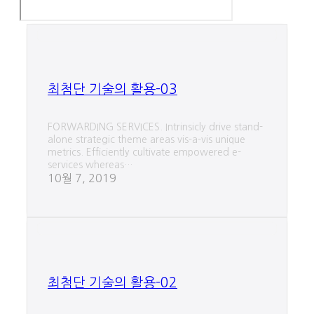
최첨단 기술의 활용-03
FORWARDING SERVICES. Intrinsicly drive stand-
alone strategic theme areas vis-a-vis unique
metrics. Efficiently cultivate empowered e-
services whereas…
10월 7, 2019
최첨단 기술의 활용-02