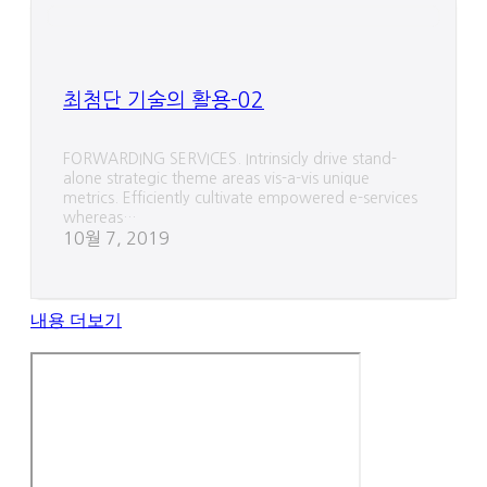
최첨단 기술의 활용-02
FORWARDING SERVICES. Intrinsicly drive stand-
alone strategic theme areas vis-a-vis unique
metrics. Efficiently cultivate empowered e-services
whereas…
10월 7, 2019
내용 더보기